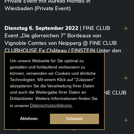
Private Event mit Aurelio Montes in
Wiesbaden (Private Event)
Dienstag 6. September 2022
| FINE CLUB
Event „Die glorreichen 7” Bordeaux von
Vignoble Comtes von Neipperg @ FINE CLUB
CLUBHOUSE Ex Château / EINSTEIN Unter den
Linden (Berlin)
Um unsere Webseite für Sie optimal zu
gestalten und fortlaufend verbessern zu
können, verwenden wir Cookies und ähnliche
19. August 2022
| FINE CLUB Academy
Technologien. Mit einem Klick auf "Zulassen"
Caviar „Die glorreichen 7“ Riesling Große
akzeptieren Sie die Verarbeitung Ihrer Daten
Gewächse von der Mosel aus 2020 @ FINE CLUB
und auch die Weitergabe Ihrer Daten an
Drittanbieter. Weitere Informationen finden Sie
Clubhouse Prunier Cologne (Köln)
in unserer
Datenschutzerklärung.
29. Juli 2022
| Weinbergwanderung
Ablehnen
Zulassen
Weingüter Geheimrat J. Wegeler