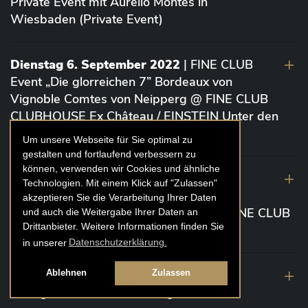
Private Event mit Aurelio Montes in
Wiesbaden (Private Event)
Dienstag 6. September 2022
| FINE CLUB
Event „Die glorreichen 7” Bordeaux von
Vignoble Comtes von Neipperg @ FINE CLUB
CLUBHOUSE Ex Château / EINSTEIN Unter den
Linden (Berlin)
Um unsere Webseite für Sie optimal zu
gestalten und fortlaufend verbessern zu
können, verwenden wir Cookies und ähnliche
19. August 2022
| FINE CLUB Academy
Technologien. Mit einem Klick auf "Zulassen"
Caviar „Die glorreichen 7“ Riesling Große
akzeptieren Sie die Verarbeitung Ihrer Daten
Gewächse von der Mosel aus 2020 @ FINE CLUB
und auch die Weitergabe Ihrer Daten an
Drittanbieter. Weitere Informationen finden Sie
Clubhouse Prunier Cologne (Köln)
in unserer
Datenschutzerklärung.
29. Juli 2022
| Weinbergwanderung
Ablehnen
Zulassen
Weingüter Geheimrat J. Wegeler