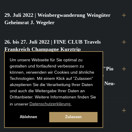
29. Juli 2022
| Weinbergwanderung Weingüter
Geheimrat J. Wegeler
26. bis 27. Juli 2022
| FINE CLUB Travels
Frankreich Champagne Kurztrip
Um unsere Webseite für Sie optimal zu
gestalten und fortlaufend verbessern zu
22. Juli 2022
| FINE CLUB Private Dinner "Pio
können, verwenden wir Cookies und ähnliche
Cesare" mit Tochter Frederica Pio Boffa @
Technologien. Mit einem Klick auf "Zulassen"
FINE CLUB Clubhouse Alter Haferkasten, Neu-
akzeptieren Sie die Verarbeitung Ihrer Daten
Isenburg
und auch die Weitergabe Ihrer Daten an
Drittanbieter. Weitere Informationen finden Sie
in unserer
Datenschutzerklärung.
21. bis 22. Juli 2022
| FINE CLUB Travels
Frankreich Burgund Kurztrip
Ablehnen
Zulassen