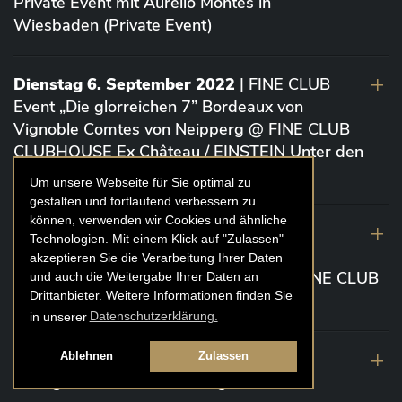
Private Event mit Aurelio Montes in
Wiesbaden (Private Event)
Dienstag 6. September 2022
| FINE CLUB
Event „Die glorreichen 7” Bordeaux von
Vignoble Comtes von Neipperg @ FINE CLUB
CLUBHOUSE Ex Château / EINSTEIN Unter den
Linden (Berlin)
Um unsere Webseite für Sie optimal zu
gestalten und fortlaufend verbessern zu
können, verwenden wir Cookies und ähnliche
19. August 2022
| FINE CLUB Academy
Technologien. Mit einem Klick auf "Zulassen"
Caviar „Die glorreichen 7“ Riesling Große
akzeptieren Sie die Verarbeitung Ihrer Daten
Gewächse von der Mosel aus 2020 @ FINE CLUB
und auch die Weitergabe Ihrer Daten an
Drittanbieter. Weitere Informationen finden Sie
Clubhouse Prunier Cologne (Köln)
in unserer
Datenschutzerklärung.
29. Juli 2022
| Weinbergwanderung
Ablehnen
Zulassen
Weingüter Geheimrat J. Wegeler