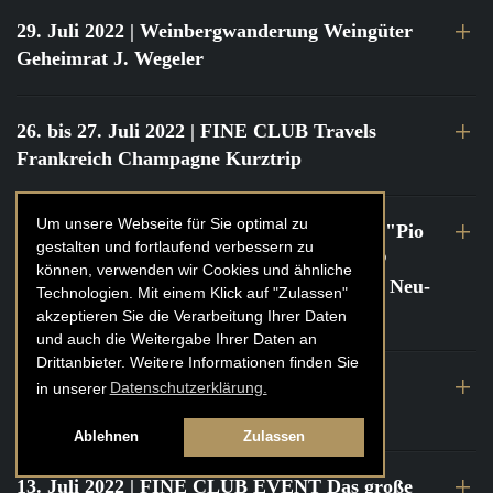
29. Juli 2022
| Weinbergwanderung Weingüter
Geheimrat J. Wegeler
26. bis 27. Juli 2022
| FINE CLUB Travels
Frankreich Champagne Kurztrip
Um unsere Webseite für Sie optimal zu
22. Juli 2022
| FINE CLUB Private Dinner "Pio
gestalten und fortlaufend verbessern zu
Cesare" mit Tochter Frederica Pio Boffa @
können, verwenden wir Cookies und ähnliche
FINE CLUB Clubhouse Alter Haferkasten, Neu-
Technologien. Mit einem Klick auf "Zulassen"
Isenburg
akzeptieren Sie die Verarbeitung Ihrer Daten
und auch die Weitergabe Ihrer Daten an
Drittanbieter. Weitere Informationen finden Sie
21. bis 22. Juli 2022
| FINE CLUB Travels
in unserer
Datenschutzerklärung.
Frankreich Burgund Kurztrip
Ablehnen
Zulassen
13. Juli 2022
| FINE CLUB EVENT Das große