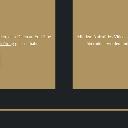
nden, dass Daten an YouTube
Mit dem Aufruf des Videos 
rklärung
gelesen haben.
übermittelt werden und