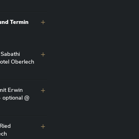
 und Termin
 Sabathi
otel Oberlech
it Erwin
- optional @
 Ried
ech