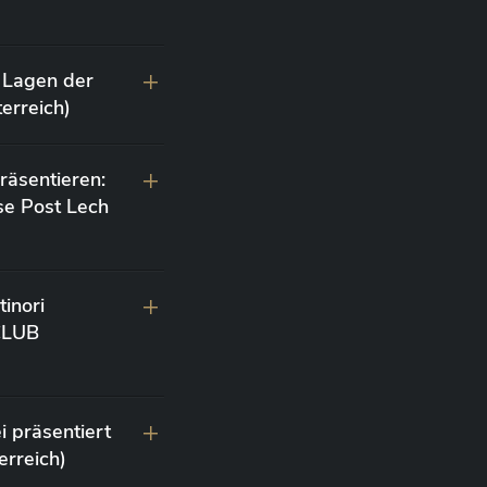
 Lagen der
erreich)
räsentieren:
se Post Lech
inori
 CLUB
i präsentiert
erreich)