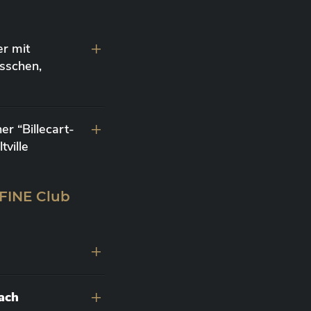
r mit
sschen,
r “Billecart-
ville
 FINE Club
nach