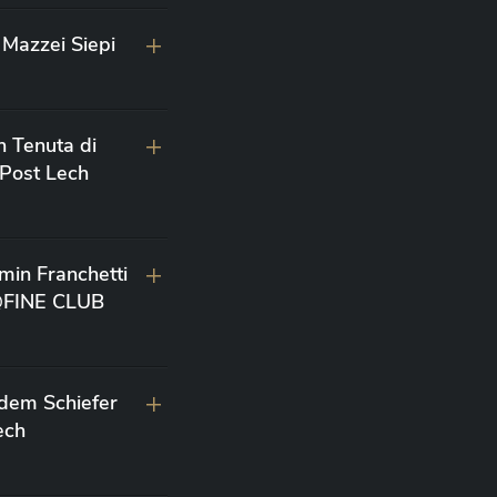
Mazzei Siepi
n Tenuta di
 Post Lech
min Franchetti
 @FINE CLUB
 dem Schiefer
ech