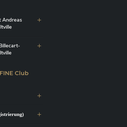
t Andreas
ville
llecart-
ville
 FINE Club
istrierung)