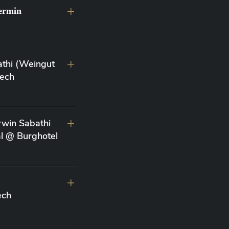
ermin
athi (Weingut
lech
win Sabathi
al @ Burghotel
d
ech