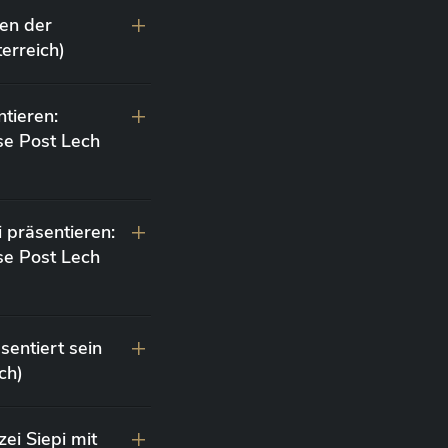
en der
erreich)
ntieren:
se Post Lech
 präsentieren:
se Post Lech
sentiert sein
ch)
ei Siepi mit