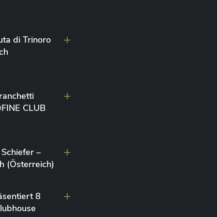
ta di Trinoro
ch
anchetti
 @FINE CLUB
Schiefer –
 (Österreich)
sentiert 8
lubhouse