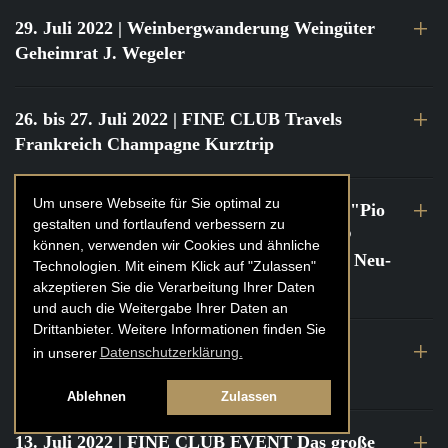
29. Juli 2022
| Weinbergwanderung Weingüter
Geheimrat J. Wegeler
26. bis 27. Juli 2022
| FINE CLUB Travels
Frankreich Champagne Kurztrip
Um unsere Webseite für Sie optimal zu
22. Juli 2022
| FINE CLUB Private Dinner "Pio
gestalten und fortlaufend verbessern zu
Cesare" mit Tochter Frederica Pio Boffa @
können, verwenden wir Cookies und ähnliche
FINE CLUB Clubhouse Alter Haferkasten, Neu-
Technologien. Mit einem Klick auf "Zulassen"
Isenburg
akzeptieren Sie die Verarbeitung Ihrer Daten
und auch die Weitergabe Ihrer Daten an
Drittanbieter. Weitere Informationen finden Sie
21. bis 22. Juli 2022
| FINE CLUB Travels
in unserer
Datenschutzerklärung.
Frankreich Burgund Kurztrip
Ablehnen
Zulassen
13. Juli 2022
| FINE CLUB EVENT Das große