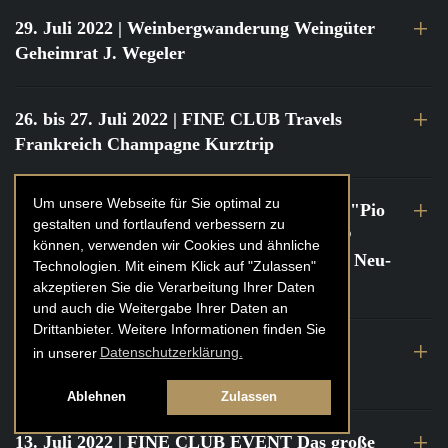
29. Juli 2022
| Weinbergwanderung Weingüter
Geheimrat J. Wegeler
26. bis 27. Juli 2022
| FINE CLUB Travels
Frankreich Champagne Kurztrip
Um unsere Webseite für Sie optimal zu
22. Juli 2022
| FINE CLUB Private Dinner "Pio
gestalten und fortlaufend verbessern zu
Cesare" mit Tochter Frederica Pio Boffa @
können, verwenden wir Cookies und ähnliche
FINE CLUB Clubhouse Alter Haferkasten, Neu-
Technologien. Mit einem Klick auf "Zulassen"
Isenburg
akzeptieren Sie die Verarbeitung Ihrer Daten
und auch die Weitergabe Ihrer Daten an
Drittanbieter. Weitere Informationen finden Sie
21. bis 22. Juli 2022
| FINE CLUB Travels
in unserer
Datenschutzerklärung.
Frankreich Burgund Kurztrip
Ablehnen
Zulassen
13. Juli 2022
| FINE CLUB EVENT Das große