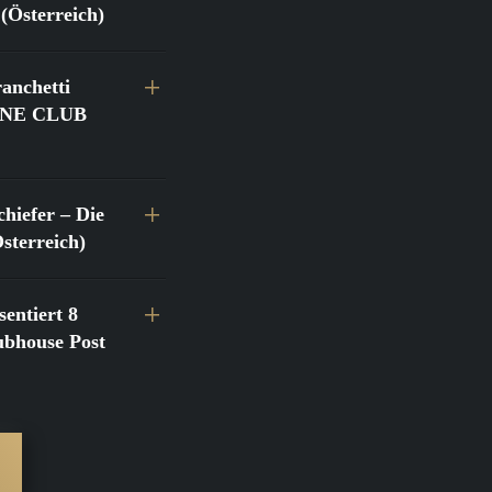
(Österreich)
anchetti
@FINE CLUB
hiefer – Die
terreich)
entiert 8
bhouse Post