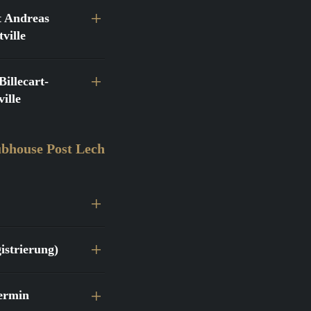
 Andreas
ville
llecart-
ille
bhouse Post Lech
istrierung)
ermin