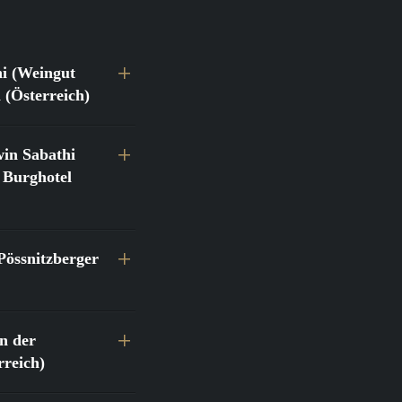
hi (Weingut
 (Österreich)
in Sabathi
 Burghotel
Pössnitzberger
n der
reich)