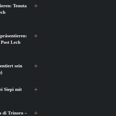
ieren: Tenuta
ech
präsentieren:
 Post Lech
ntiert sein
h)
 Siepi mit
a di Trinoro –