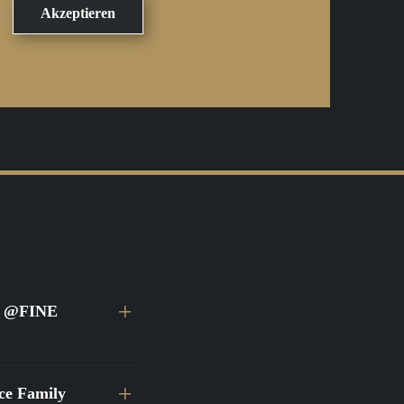
ei @FINE
ace Family