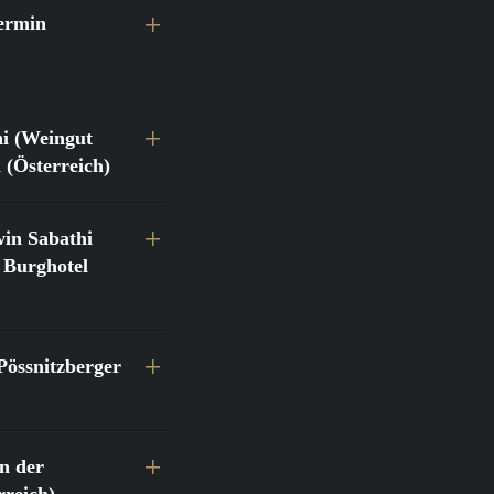
ermin
hi (Weingut
 (Österreich)
in Sabathi
 Burghotel
Pössnitzberger
n der
reich)