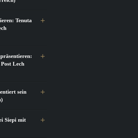
ieren: Tenuta
ech
präsentieren:
 Post Lech
ntiert sein
h)
 Siepi mit