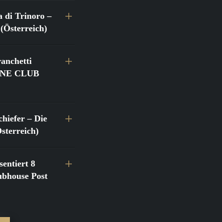
a di Trinoro –
(Österreich)
anchetti
@FINE CLUB
hiefer – Die
terreich)
entiert 8
bhouse Post