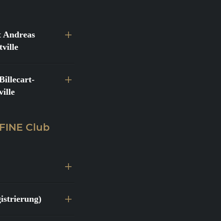
 Andreas
ville
llecart-
ille
 FINE Club
istrierung)