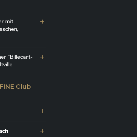
r mit
sschen,
r “Billecart-
ville
 FINE Club
nach