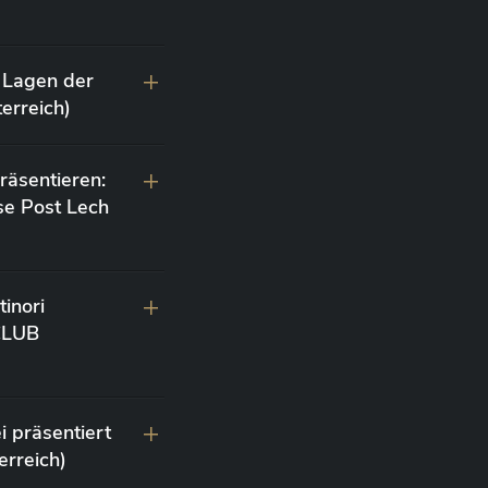
 Lagen der
erreich)
räsentieren:
se Post Lech
inori
 CLUB
i präsentiert
erreich)