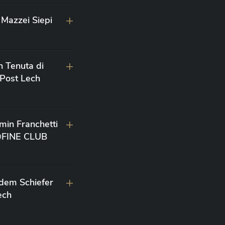
Mazzei Siepi
n Tenuta di
 Post Lech
min Franchetti
 @FINE CLUB
 dem Schiefer
ech