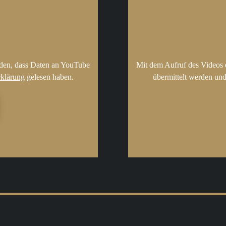
nden, dass Daten an YouTube
Mit dem Aufruf des Videos 
rklärung
gelesen haben.
übermittelt werden und