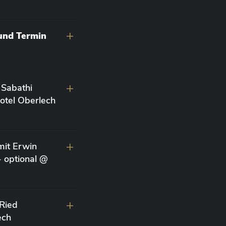
 und Termin
 Sabathi
otel Oberlech
it Erwin
- optional @
 Ried
ech