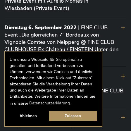
Private Event mit Aurelio Montes in
Wiesbaden (Private Event)
Dienstag 6. September 2022
| FINE CLUB
Event „Die glorreichen 7” Bordeaux von
Vignoble Comtes von Neipperg @ FINE CLUB
CLUBHOUSE Ex Château / EINSTEIN Unter den
Linden (Berlin)
Um unsere Webseite für Sie optimal zu
gestalten und fortlaufend verbessern zu
können, verwenden wir Cookies und ähnliche
19. August 2022
| FINE CLUB Academy
Technologien. Mit einem Klick auf "Zulassen"
Caviar „Die glorreichen 7“ Riesling Große
akzeptieren Sie die Verarbeitung Ihrer Daten
Gewächse von der Mosel aus 2020 @ FINE CLUB
und auch die Weitergabe Ihrer Daten an
Drittanbieter. Weitere Informationen finden Sie
Clubhouse Prunier Cologne (Köln)
in unserer
Datenschutzerklärung.
29. Juli 2022
| Weinbergwanderung
Ablehnen
Zulassen
Weingüter Geheimrat J. Wegeler