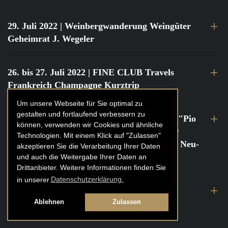
29. Juli 2022
| Weinbergwanderung Weingüter
Geheimrat J. Wegeler
26. bis 27. Juli 2022
| FINE CLUB Travels
Frankreich Champagne Kurztrip
Um unsere Webseite für Sie optimal zu
gestalten und fortlaufend verbessern zu
22. Juli 2022
| FINE CLUB Private Dinner "Pio
können, verwenden wir Cookies und ähnliche
Cesare" mit Tochter Frederica Pio Boffa @
Technologien. Mit einem Klick auf "Zulassen"
FINE CLUB Clubhouse Alter Haferkasten, Neu-
akzeptieren Sie die Verarbeitung Ihrer Daten
Isenburg
und auch die Weitergabe Ihrer Daten an
Drittanbieter. Weitere Informationen finden Sie
in unserer
Datenschutzerklärung.
21. bis 22. Juli 2022
| FINE CLUB Travels
Frankreich Burgund Kurztrip
Ablehnen
Zulassen