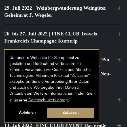
29. Juli 2022
| Weinbergwanderung Weingüter
Geheimrat J. Wegeler
26. bis 27. Juli 2022
| FINE CLUB Travels
Frankreich Champagne Kurztrip
Um unsere Webseite für Sie optimal zu
22. Juli 2022
| FINE CLUB Private Dinner "Pio
gestalten und fortlaufend verbessern zu
Cesare" mit Tochter Frederica Pio Boffa @
können, verwenden wir Cookies und ähnliche
FINE CLUB Clubhouse Alter Haferkasten, Neu-
Technologien. Mit einem Klick auf "Zulassen"
Isenburg
akzeptieren Sie die Verarbeitung Ihrer Daten
und auch die Weitergabe Ihrer Daten an
Drittanbieter. Weitere Informationen finden Sie
21. bis 22. Juli 2022
| FINE CLUB Travels
in unserer
Datenschutzerklärung.
Frankreich Burgund Kurztrip
Ablehnen
Zulassen
13. Juli 2022
| FINE CLUB EVENT Das große