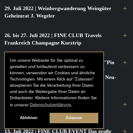
29. Juli 2022
| Weinbergwanderung Weingüter
Geheimrat J. Wegeler
26. bis 27. Juli 2022
| FINE CLUB Travels
Frankreich Champagne Kurztrip
Um unsere Webseite für Sie optimal zu
22. Juli 2022
| FINE CLUB Private Dinner "Pio
gestalten und fortlaufend verbessern zu
Cesare" mit Tochter Frederica Pio Boffa @
können, verwenden wir Cookies und ähnliche
FINE CLUB Clubhouse Alter Haferkasten, Neu-
Technologien. Mit einem Klick auf "Zulassen"
Isenburg
akzeptieren Sie die Verarbeitung Ihrer Daten
und auch die Weitergabe Ihrer Daten an
Drittanbieter. Weitere Informationen finden Sie
21. bis 22. Juli 2022
| FINE CLUB Travels
in unserer
Datenschutzerklärung.
Frankreich Burgund Kurztrip
Ablehnen
Zulassen
13. Juli 2022
| FINE CLUB EVENT Das große