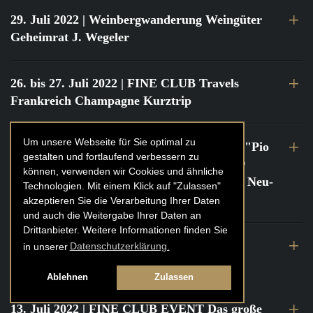
29. Juli 2022
| Weinbergwanderung Weingüter
Geheimrat J. Wegeler
26. bis 27. Juli 2022
| FINE CLUB Travels
Frankreich Champagne Kurztrip
Um unsere Webseite für Sie optimal zu
22. Juli 2022
| FINE CLUB Private Dinner "Pio
gestalten und fortlaufend verbessern zu
Cesare" mit Tochter Frederica Pio Boffa @
können, verwenden wir Cookies und ähnliche
FINE CLUB Clubhouse Alter Haferkasten, Neu-
Technologien. Mit einem Klick auf "Zulassen"
Isenburg
akzeptieren Sie die Verarbeitung Ihrer Daten
und auch die Weitergabe Ihrer Daten an
Drittanbieter. Weitere Informationen finden Sie
21. bis 22. Juli 2022
| FINE CLUB Travels
in unserer
Datenschutzerklärung.
Frankreich Burgund Kurztrip
Ablehnen
Zulassen
13. Juli 2022
| FINE CLUB EVENT Das große