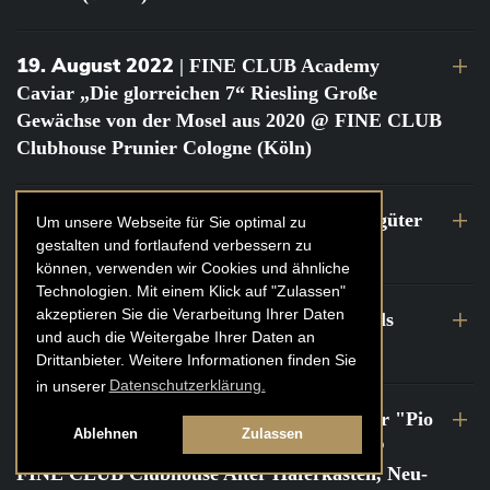
19. August 2022
| FINE CLUB Academy
Caviar „Die glorreichen 7“ Riesling Große
Gewächse von der Mosel aus 2020 @ FINE CLUB
Clubhouse Prunier Cologne (Köln)
29. Juli 2022
| Weinbergwanderung Weingüter
Um unsere Webseite für Sie optimal zu
gestalten und fortlaufend verbessern zu
Geheimrat J. Wegeler
können, verwenden wir Cookies und ähnliche
Technologien. Mit einem Klick auf "Zulassen"
akzeptieren Sie die Verarbeitung Ihrer Daten
26. bis 27. Juli 2022
| FINE CLUB Travels
und auch die Weitergabe Ihrer Daten an
Frankreich Champagne Kurztrip
Drittanbieter. Weitere Informationen finden Sie
in unserer
Datenschutzerklärung.
22. Juli 2022
| FINE CLUB Private Dinner "Pio
Ablehnen
Zulassen
Cesare" mit Tochter Frederica Pio Boffa @
FINE CLUB Clubhouse Alter Haferkasten, Neu-