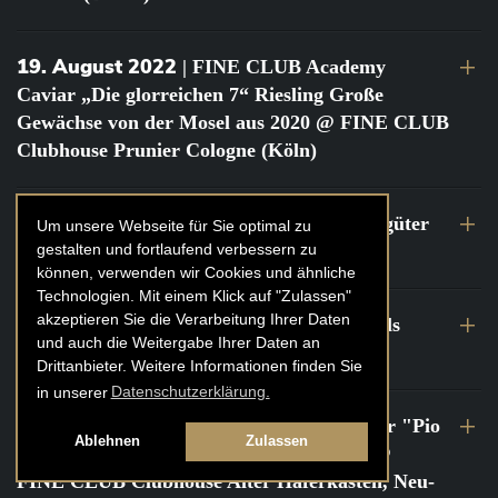
19. August 2022
| FINE CLUB Academy
Caviar „Die glorreichen 7“ Riesling Große
Gewächse von der Mosel aus 2020 @ FINE CLUB
Clubhouse Prunier Cologne (Köln)
29. Juli 2022
| Weinbergwanderung Weingüter
Um unsere Webseite für Sie optimal zu
gestalten und fortlaufend verbessern zu
Geheimrat J. Wegeler
können, verwenden wir Cookies und ähnliche
Technologien. Mit einem Klick auf "Zulassen"
akzeptieren Sie die Verarbeitung Ihrer Daten
26. bis 27. Juli 2022
| FINE CLUB Travels
und auch die Weitergabe Ihrer Daten an
Frankreich Champagne Kurztrip
Drittanbieter. Weitere Informationen finden Sie
in unserer
Datenschutzerklärung.
22. Juli 2022
| FINE CLUB Private Dinner "Pio
Ablehnen
Zulassen
Cesare" mit Tochter Frederica Pio Boffa @
FINE CLUB Clubhouse Alter Haferkasten, Neu-