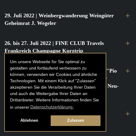
29. Juli 2022
| Weinbergwanderung Weingüter
Geheimrat J. Wegeler
26. bis 27. Juli 2022
| FINE CLUB Travels
Frankreich Champagne Kurztrip
Um unsere Webseite für Sie optimal zu
gestalten und fortlaufend verbessern zu
22. Juli 2022
| FINE CLUB Private Dinner "Pio
können, verwenden wir Cookies und ähnliche
Cesare" mit Tochter Frederica Pio Boffa @
Technologien. Mit einem Klick auf "Zulassen"
FINE CLUB Clubhouse Alter Haferkasten, Neu-
akzeptieren Sie die Verarbeitung Ihrer Daten
Isenburg
und auch die Weitergabe Ihrer Daten an
Drittanbieter. Weitere Informationen finden Sie
in unserer
Datenschutzerklärung.
21. bis 22. Juli 2022
| FINE CLUB Travels
Frankreich Burgund Kurztrip
Ablehnen
Zulassen