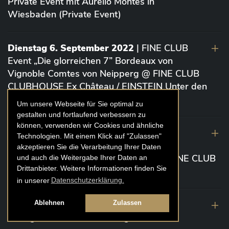
Private Event mit Aurelio Montes in
Wiesbaden (Private Event)
Dienstag 6. September 2022
| FINE CLUB
Event „Die glorreichen 7” Bordeaux von
Vignoble Comtes von Neipperg @ FINE CLUB
CLUBHOUSE Ex Château / EINSTEIN Unter den
Linden (Berlin)
Um unsere Webseite für Sie optimal zu
gestalten und fortlaufend verbessern zu
können, verwenden wir Cookies und ähnliche
19. August 2022
| FINE CLUB Academy
Technologien. Mit einem Klick auf "Zulassen"
Caviar „Die glorreichen 7“ Riesling Große
akzeptieren Sie die Verarbeitung Ihrer Daten
Gewächse von der Mosel aus 2020 @ FINE CLUB
und auch die Weitergabe Ihrer Daten an
Drittanbieter. Weitere Informationen finden Sie
Clubhouse Prunier Cologne (Köln)
in unserer
Datenschutzerklärung.
29. Juli 2022
| Weinbergwanderung
Ablehnen
Zulassen
Weingüter Geheimrat J. Wegeler