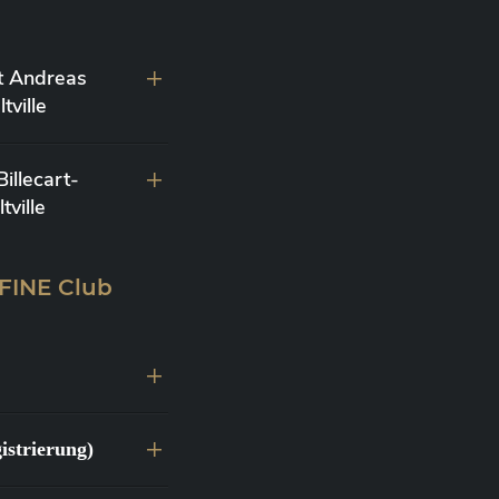
t Andreas
ville
llecart-
ville
 FINE Club
istrierung)