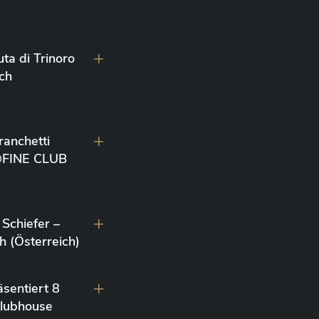
ta di Trinoro
ch
anchetti
 @FINE CLUB
Schiefer –
 (Österreich)
sentiert 8
lubhouse