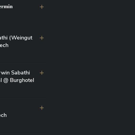
ermin
athi (Weingut
lech
win Sabathi
al @ Burghotel
d
ech