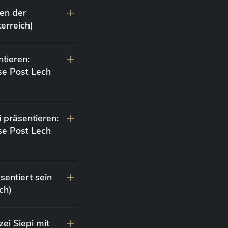
en der
erreich)
ntieren:
se Post Lech
 präsentieren:
se Post Lech
sentiert sein
ch)
ei Siepi mit