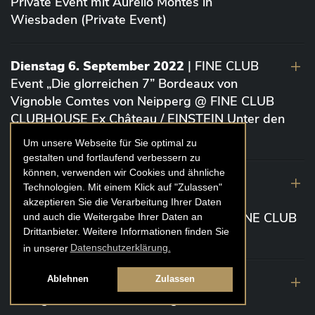
Private Event mit Aurelio Montes in
Wiesbaden (Private Event)
Dienstag 6. September 2022
| FINE CLUB
Event „Die glorreichen 7” Bordeaux von
Vignoble Comtes von Neipperg @ FINE CLUB
CLUBHOUSE Ex Château / EINSTEIN Unter den
Linden (Berlin)
Um unsere Webseite für Sie optimal zu
gestalten und fortlaufend verbessern zu
können, verwenden wir Cookies und ähnliche
19. August 2022
| FINE CLUB Academy
Technologien. Mit einem Klick auf "Zulassen"
Caviar „Die glorreichen 7“ Riesling Große
akzeptieren Sie die Verarbeitung Ihrer Daten
Gewächse von der Mosel aus 2020 @ FINE CLUB
und auch die Weitergabe Ihrer Daten an
Drittanbieter. Weitere Informationen finden Sie
Clubhouse Prunier Cologne (Köln)
in unserer
Datenschutzerklärung.
29. Juli 2022
| Weinbergwanderung
Ablehnen
Zulassen
Weingüter Geheimrat J. Wegeler