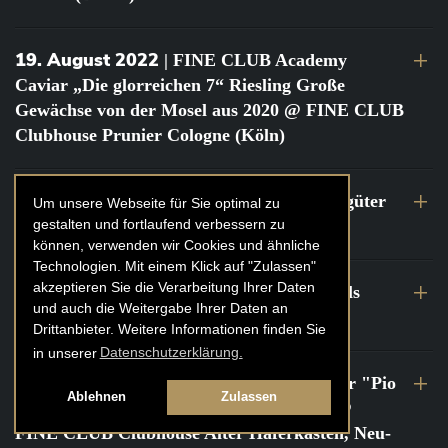
19. August 2022
| FINE CLUB Academy
Caviar „Die glorreichen 7“ Riesling Große
Gewächse von der Mosel aus 2020 @ FINE CLUB
Clubhouse Prunier Cologne (Köln)
29. Juli 2022
| Weinbergwanderung Weingüter
Um unsere Webseite für Sie optimal zu
gestalten und fortlaufend verbessern zu
Geheimrat J. Wegeler
können, verwenden wir Cookies und ähnliche
Technologien. Mit einem Klick auf "Zulassen"
akzeptieren Sie die Verarbeitung Ihrer Daten
26. bis 27. Juli 2022
| FINE CLUB Travels
und auch die Weitergabe Ihrer Daten an
Frankreich Champagne Kurztrip
Drittanbieter. Weitere Informationen finden Sie
in unserer
Datenschutzerklärung.
22. Juli 2022
| FINE CLUB Private Dinner "Pio
Ablehnen
Zulassen
Cesare" mit Tochter Frederica Pio Boffa @
FINE CLUB Clubhouse Alter Haferkasten, Neu-