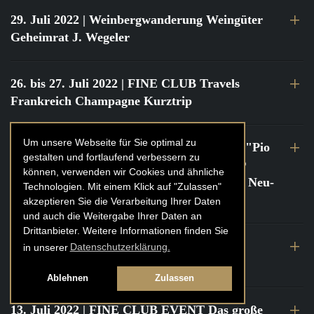
29. Juli 2022
| Weinbergwanderung Weingüter
Geheimrat J. Wegeler
26. bis 27. Juli 2022
| FINE CLUB Travels
Frankreich Champagne Kurztrip
Um unsere Webseite für Sie optimal zu
22. Juli 2022
| FINE CLUB Private Dinner "Pio
gestalten und fortlaufend verbessern zu
Cesare" mit Tochter Frederica Pio Boffa @
können, verwenden wir Cookies und ähnliche
FINE CLUB Clubhouse Alter Haferkasten, Neu-
Technologien. Mit einem Klick auf "Zulassen"
Isenburg
akzeptieren Sie die Verarbeitung Ihrer Daten
und auch die Weitergabe Ihrer Daten an
Drittanbieter. Weitere Informationen finden Sie
21. bis 22. Juli 2022
| FINE CLUB Travels
in unserer
Datenschutzerklärung.
Frankreich Burgund Kurztrip
Ablehnen
Zulassen
13. Juli 2022
| FINE CLUB EVENT Das große