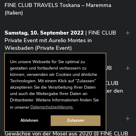
FINE CLUB TRAVELS Toskana – Maremma
(Italien)
Samstag, 10. September 2022
| FINE CLUB
Private Event mit Aurelio Montes in
Wiesbaden (Private Event)
Um unsere Webseite für Sie optimal zu
Dienstag 6. September 2022
| FINE CLUB
gestalten und fortlaufend verbessern zu
können, verwenden wir Cookies und ähnliche
Event „Die glorreichen 7” Bordeaux von
Technologien. Mit einem Klick auf "Zulassen"
Vignoble Comtes von Neipperg @ FINE CLUB
akzeptieren Sie die Verarbeitung Ihrer Daten
CLUBHOUSE Ex Château / EINSTEIN Unter den
und auch die Weitergabe Ihrer Daten an
Linden (Berlin)
Drittanbieter. Weitere Informationen finden Sie
in unserer
Datenschutzerklärung.
19. August 2022
| FINE CLUB Academy
Ablehnen
Zulassen
Caviar „Die glorreichen 7“ Riesling Große
Gewächse von der Mosel aus 2020 @ FINE CLUB