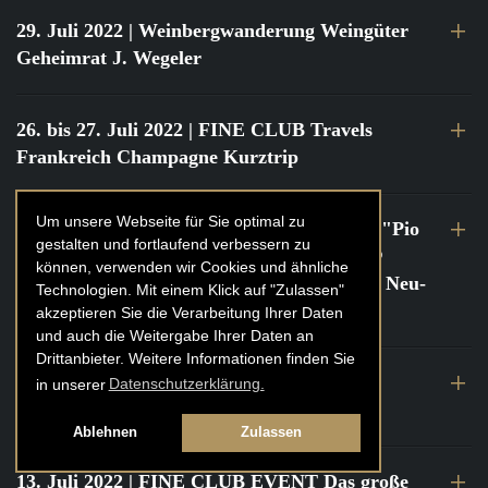
29. Juli 2022
| Weinbergwanderung Weingüter
Geheimrat J. Wegeler
26. bis 27. Juli 2022
| FINE CLUB Travels
Frankreich Champagne Kurztrip
Um unsere Webseite für Sie optimal zu
22. Juli 2022
| FINE CLUB Private Dinner "Pio
gestalten und fortlaufend verbessern zu
Cesare" mit Tochter Frederica Pio Boffa @
können, verwenden wir Cookies und ähnliche
FINE CLUB Clubhouse Alter Haferkasten, Neu-
Technologien. Mit einem Klick auf "Zulassen"
Isenburg
akzeptieren Sie die Verarbeitung Ihrer Daten
und auch die Weitergabe Ihrer Daten an
Drittanbieter. Weitere Informationen finden Sie
21. bis 22. Juli 2022
| FINE CLUB Travels
in unserer
Datenschutzerklärung.
Frankreich Burgund Kurztrip
Ablehnen
Zulassen
13. Juli 2022
| FINE CLUB EVENT Das große