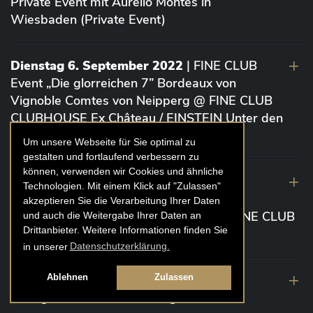
Private Event mit Aurelio Montes in
Wiesbaden (Private Event)
Dienstag 6. September 2022
| FINE CLUB
Event „Die glorreichen 7” Bordeaux von
Vignoble Comtes von Neipperg @ FINE CLUB
CLUBHOUSE Ex Château / EINSTEIN Unter den
Linden (Berlin)
Um unsere Webseite für Sie optimal zu
gestalten und fortlaufend verbessern zu
können, verwenden wir Cookies und ähnliche
19. August 2022
| FINE CLUB Academy
Technologien. Mit einem Klick auf "Zulassen"
Caviar „Die glorreichen 7“ Riesling Große
akzeptieren Sie die Verarbeitung Ihrer Daten
Gewächse von der Mosel aus 2020 @ FINE CLUB
und auch die Weitergabe Ihrer Daten an
Drittanbieter. Weitere Informationen finden Sie
Clubhouse Prunier Cologne (Köln)
in unserer
Datenschutzerklärung.
29. Juli 2022
| Weinbergwanderung
Ablehnen
Zulassen
Weingüter Geheimrat J. Wegeler