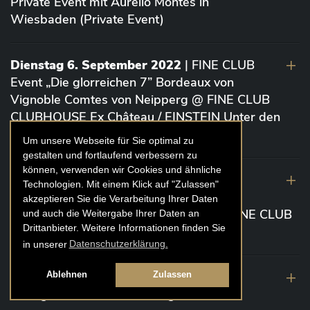
Private Event mit Aurelio Montes in
Wiesbaden (Private Event)
Dienstag 6. September 2022
| FINE CLUB
Event „Die glorreichen 7” Bordeaux von
Vignoble Comtes von Neipperg @ FINE CLUB
CLUBHOUSE Ex Château / EINSTEIN Unter den
Linden (Berlin)
Um unsere Webseite für Sie optimal zu
gestalten und fortlaufend verbessern zu
können, verwenden wir Cookies und ähnliche
19. August 2022
| FINE CLUB Academy
Technologien. Mit einem Klick auf "Zulassen"
Caviar „Die glorreichen 7“ Riesling Große
akzeptieren Sie die Verarbeitung Ihrer Daten
Gewächse von der Mosel aus 2020 @ FINE CLUB
und auch die Weitergabe Ihrer Daten an
Drittanbieter. Weitere Informationen finden Sie
Clubhouse Prunier Cologne (Köln)
in unserer
Datenschutzerklärung.
29. Juli 2022
| Weinbergwanderung
Ablehnen
Zulassen
Weingüter Geheimrat J. Wegeler