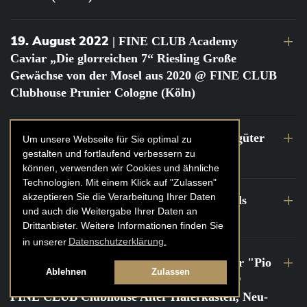
19. August 2022
| FINE CLUB Academy
Caviar „Die glorreichen 7“ Riesling Große
Gewächse von der Mosel aus 2020 @ FINE CLUB
Clubhouse Prunier Cologne (Köln)
29. Juli 2022
| Weinbergwanderung Weingüter
Um unsere Webseite für Sie optimal zu
gestalten und fortlaufend verbessern zu
Geheimrat J. Wegeler
können, verwenden wir Cookies und ähnliche
Technologien. Mit einem Klick auf "Zulassen"
akzeptieren Sie die Verarbeitung Ihrer Daten
26. bis 27. Juli 2022
| FINE CLUB Travels
und auch die Weitergabe Ihrer Daten an
Frankreich Champagne Kurztrip
Drittanbieter. Weitere Informationen finden Sie
in unserer
Datenschutzerklärung.
22. Juli 2022
| FINE CLUB Private Dinner "Pio
Ablehnen
Zulassen
Cesare" mit Tochter Frederica Pio Boffa @
FINE CLUB Clubhouse Alter Haferkasten, Neu-