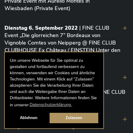
Private Event mit Aurelio Montes in
Wiesbaden (Private Event)
Dienstag 6. September 2022
| FINE CLUB
Event „Die glorreichen 7” Bordeaux von
Vignoble Comtes von Neipperg @ FINE CLUB
CLUBHOUSE Ex Château / EINSTEIN Unter den
Linden (Berlin)
Um unsere Webseite für Sie optimal zu
gestalten und fortlaufend verbessern zu
können, verwenden wir Cookies und ähnliche
19. August 2022
| FINE CLUB Academy
Technologien. Mit einem Klick auf "Zulassen"
Caviar „Die glorreichen 7“ Riesling Große
akzeptieren Sie die Verarbeitung Ihrer Daten
Gewächse von der Mosel aus 2020 @ FINE CLUB
und auch die Weitergabe Ihrer Daten an
Drittanbieter. Weitere Informationen finden Sie
Clubhouse Prunier Cologne (Köln)
in unserer
Datenschutzerklärung.
29. Juli 2022
| Weinbergwanderung
Ablehnen
Zulassen
Weingüter Geheimrat J. Wegeler