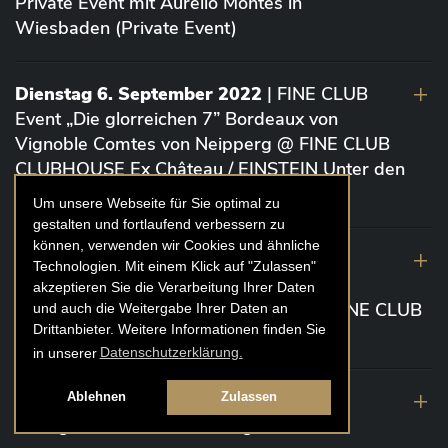
Private Event mit Aurelio Montes in
Wiesbaden (Private Event)
Dienstag 6. September 2022
| FINE CLUB
Event „Die glorreichen 7” Bordeaux von
Vignoble Comtes von Neipperg @ FINE CLUB
CLUBHOUSE Ex Château / EINSTEIN Unter den
Linden (Berlin)
Um unsere Webseite für Sie optimal zu
gestalten und fortlaufend verbessern zu
können, verwenden wir Cookies und ähnliche
19. August 2022
| FINE CLUB Academy
Technologien. Mit einem Klick auf "Zulassen"
Caviar „Die glorreichen 7“ Riesling Große
akzeptieren Sie die Verarbeitung Ihrer Daten
Gewächse von der Mosel aus 2020 @ FINE CLUB
und auch die Weitergabe Ihrer Daten an
Drittanbieter. Weitere Informationen finden Sie
Clubhouse Prunier Cologne (Köln)
in unserer
Datenschutzerklärung.
29. Juli 2022
| Weinbergwanderung
Ablehnen
Zulassen
Weingüter Geheimrat J. Wegeler