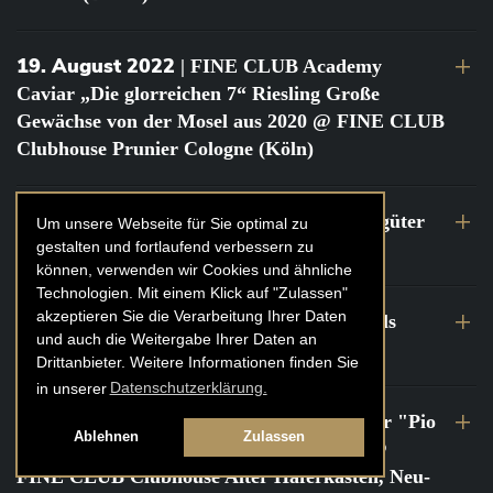
19. August 2022
| FINE CLUB Academy
Caviar „Die glorreichen 7“ Riesling Große
Gewächse von der Mosel aus 2020 @ FINE CLUB
Clubhouse Prunier Cologne (Köln)
29. Juli 2022
| Weinbergwanderung Weingüter
Um unsere Webseite für Sie optimal zu
gestalten und fortlaufend verbessern zu
Geheimrat J. Wegeler
können, verwenden wir Cookies und ähnliche
Technologien. Mit einem Klick auf "Zulassen"
akzeptieren Sie die Verarbeitung Ihrer Daten
26. bis 27. Juli 2022
| FINE CLUB Travels
und auch die Weitergabe Ihrer Daten an
Frankreich Champagne Kurztrip
Drittanbieter. Weitere Informationen finden Sie
in unserer
Datenschutzerklärung.
22. Juli 2022
| FINE CLUB Private Dinner "Pio
Ablehnen
Zulassen
Cesare" mit Tochter Frederica Pio Boffa @
FINE CLUB Clubhouse Alter Haferkasten, Neu-