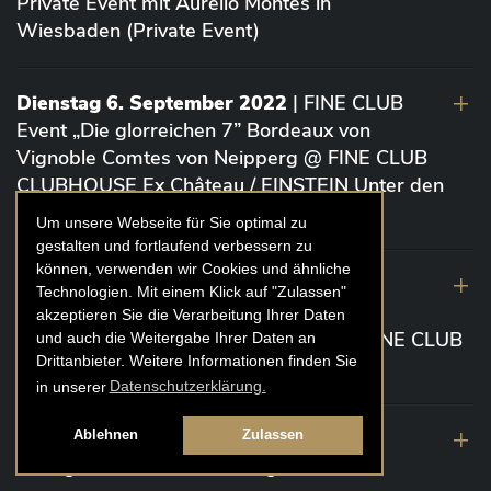
Private Event mit Aurelio Montes in
Wiesbaden (Private Event)
Dienstag 6. September 2022
| FINE CLUB
Event „Die glorreichen 7” Bordeaux von
Vignoble Comtes von Neipperg @ FINE CLUB
CLUBHOUSE Ex Château / EINSTEIN Unter den
Linden (Berlin)
Um unsere Webseite für Sie optimal zu
gestalten und fortlaufend verbessern zu
können, verwenden wir Cookies und ähnliche
19. August 2022
| FINE CLUB Academy
Technologien. Mit einem Klick auf "Zulassen"
Caviar „Die glorreichen 7“ Riesling Große
akzeptieren Sie die Verarbeitung Ihrer Daten
Gewächse von der Mosel aus 2020 @ FINE CLUB
und auch die Weitergabe Ihrer Daten an
Drittanbieter. Weitere Informationen finden Sie
Clubhouse Prunier Cologne (Köln)
in unserer
Datenschutzerklärung.
29. Juli 2022
| Weinbergwanderung
Ablehnen
Zulassen
Weingüter Geheimrat J. Wegeler