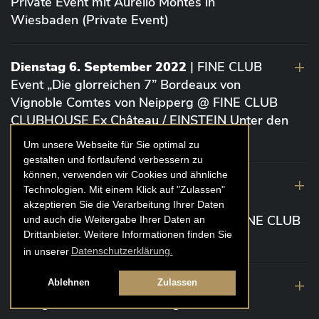
Private Event mit Aurelio Montes in
Wiesbaden (Private Event)
Dienstag 6. September 2022
| FINE CLUB
Event „Die glorreichen 7” Bordeaux von
Vignoble Comtes von Neipperg @ FINE CLUB
CLUBHOUSE Ex Château / EINSTEIN Unter den
Linden (Berlin)
Um unsere Webseite für Sie optimal zu
gestalten und fortlaufend verbessern zu
können, verwenden wir Cookies und ähnliche
19. August 2022
| FINE CLUB Academy
Technologien. Mit einem Klick auf "Zulassen"
Caviar „Die glorreichen 7“ Riesling Große
akzeptieren Sie die Verarbeitung Ihrer Daten
Gewächse von der Mosel aus 2020 @ FINE CLUB
und auch die Weitergabe Ihrer Daten an
Drittanbieter. Weitere Informationen finden Sie
Clubhouse Prunier Cologne (Köln)
in unserer
Datenschutzerklärung.
29. Juli 2022
| Weinbergwanderung
Ablehnen
Zulassen
Weingüter Geheimrat J. Wegeler