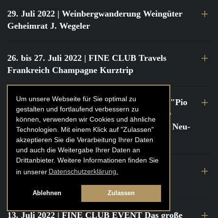
29. Juli 2022
| Weinbergwanderung Weingüter
Geheimrat J. Wegeler
26. bis 27. Juli 2022
| FINE CLUB Travels
Frankreich Champagne Kurztrip
Um unsere Webseite für Sie optimal zu
22. Juli 2022
| FINE CLUB Private Dinner "Pio
gestalten und fortlaufend verbessern zu
Cesare" mit Tochter Frederica Pio Boffa @
können, verwenden wir Cookies und ähnliche
FINE CLUB Clubhouse Alter Haferkasten, Neu-
Technologien. Mit einem Klick auf "Zulassen"
Isenburg
akzeptieren Sie die Verarbeitung Ihrer Daten
und auch die Weitergabe Ihrer Daten an
Drittanbieter. Weitere Informationen finden Sie
21. bis 22. Juli 2022
| FINE CLUB Travels
in unserer
Datenschutzerklärung.
Frankreich Burgund Kurztrip
Ablehnen
Zulassen
13. Juli 2022
| FINE CLUB EVENT Das große