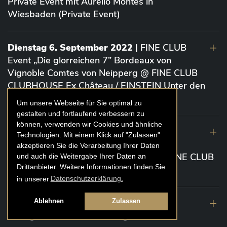
Private Event mit Aurelio Montes in
Wiesbaden (Private Event)
Dienstag 6. September 2022
| FINE CLUB
Event „Die glorreichen 7” Bordeaux von
Vignoble Comtes von Neipperg @ FINE CLUB
CLUBHOUSE Ex Château / EINSTEIN Unter den
Linden (Berlin)
Um unsere Webseite für Sie optimal zu
gestalten und fortlaufend verbessern zu
können, verwenden wir Cookies und ähnliche
19. August 2022
| FINE CLUB Academy
Technologien. Mit einem Klick auf "Zulassen"
Caviar „Die glorreichen 7“ Riesling Große
akzeptieren Sie die Verarbeitung Ihrer Daten
Gewächse von der Mosel aus 2020 @ FINE CLUB
und auch die Weitergabe Ihrer Daten an
Drittanbieter. Weitere Informationen finden Sie
Clubhouse Prunier Cologne (Köln)
in unserer
Datenschutzerklärung.
29. Juli 2022
| Weinbergwanderung
Ablehnen
Zulassen
Weingüter Geheimrat J. Wegeler