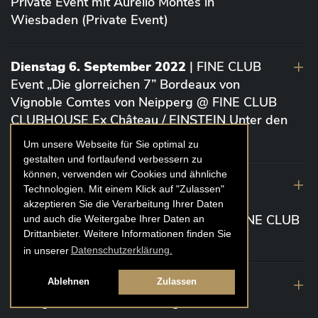
Private Event mit Aurelio Montes in
Wiesbaden (Private Event)
Dienstag 6. September 2022
| FINE CLUB
Event „Die glorreichen 7” Bordeaux von
Vignoble Comtes von Neipperg @ FINE CLUB
CLUBHOUSE Ex Château / EINSTEIN Unter den
Linden (Berlin)
Um unsere Webseite für Sie optimal zu
gestalten und fortlaufend verbessern zu
können, verwenden wir Cookies und ähnliche
19. August 2022
| FINE CLUB Academy
Technologien. Mit einem Klick auf "Zulassen"
Caviar „Die glorreichen 7“ Riesling Große
akzeptieren Sie die Verarbeitung Ihrer Daten
Gewächse von der Mosel aus 2020 @ FINE CLUB
und auch die Weitergabe Ihrer Daten an
Drittanbieter. Weitere Informationen finden Sie
Clubhouse Prunier Cologne (Köln)
in unserer
Datenschutzerklärung.
29. Juli 2022
| Weinbergwanderung
Ablehnen
Zulassen
Weingüter Geheimrat J. Wegeler