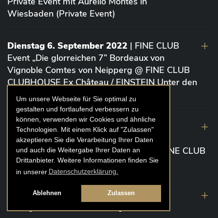
Private Event mit Aurelio Montes in
Wiesbaden (Private Event)
Dienstag 6. September 2022
| FINE CLUB
Event „Die glorreichen 7” Bordeaux von
Vignoble Comtes von Neipperg @ FINE CLUB
CLUBHOUSE Ex Château / EINSTEIN Unter den
Linden (Berlin)
Um unsere Webseite für Sie optimal zu
gestalten und fortlaufend verbessern zu
können, verwenden wir Cookies und ähnliche
19. August 2022
| FINE CLUB Academy
Technologien. Mit einem Klick auf "Zulassen"
Caviar „Die glorreichen 7“ Riesling Große
akzeptieren Sie die Verarbeitung Ihrer Daten
Gewächse von der Mosel aus 2020 @ FINE CLUB
und auch die Weitergabe Ihrer Daten an
Drittanbieter. Weitere Informationen finden Sie
Clubhouse Prunier Cologne (Köln)
in unserer
Datenschutzerklärung.
29. Juli 2022
| Weinbergwanderung
Ablehnen
Zulassen
Weingüter Geheimrat J. Wegeler