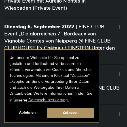
Private Event mit Aurelio Montes in
Wiesbaden (Private Event)
Dienstag 6. September 2022
| FINE CLUB
Event „Die glorreichen 7” Bordeaux von
Vignoble Comtes von Neipperg @ FINE CLUB
CLUBHOUSE Ex Château / EINSTEIN Unter den
Linden (Berlin)
Um unsere Webseite für Sie optimal zu
gestalten und fortlaufend verbessern zu
können, verwenden wir Cookies und ähnliche
19. August 2022
| FINE CLUB Academy
Technologien. Mit einem Klick auf "Zulassen"
Caviar „Die glorreichen 7“ Riesling Große
akzeptieren Sie die Verarbeitung Ihrer Daten
Gewächse von der Mosel aus 2020 @ FINE CLUB
und auch die Weitergabe Ihrer Daten an
Drittanbieter. Weitere Informationen finden Sie
Clubhouse Prunier Cologne (Köln)
in unserer
Datenschutzerklärung.
29. Juli 2022
| Weinbergwanderung
Ablehnen
Zulassen
Weingüter Geheimrat J. Wegeler