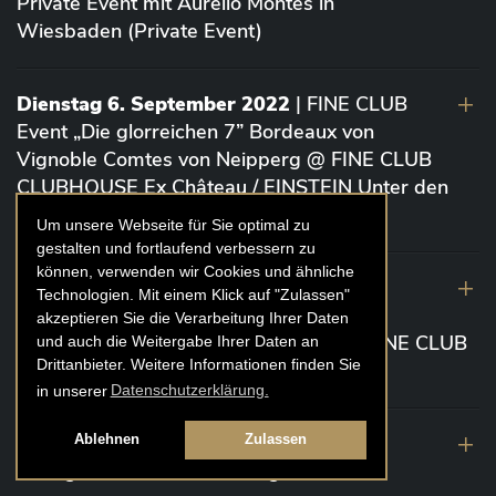
Private Event mit Aurelio Montes in
Wiesbaden (Private Event)
Dienstag 6. September 2022
| FINE CLUB
Event „Die glorreichen 7” Bordeaux von
Vignoble Comtes von Neipperg @ FINE CLUB
CLUBHOUSE Ex Château / EINSTEIN Unter den
Linden (Berlin)
Um unsere Webseite für Sie optimal zu
gestalten und fortlaufend verbessern zu
können, verwenden wir Cookies und ähnliche
19. August 2022
| FINE CLUB Academy
Technologien. Mit einem Klick auf "Zulassen"
Caviar „Die glorreichen 7“ Riesling Große
akzeptieren Sie die Verarbeitung Ihrer Daten
Gewächse von der Mosel aus 2020 @ FINE CLUB
und auch die Weitergabe Ihrer Daten an
Drittanbieter. Weitere Informationen finden Sie
Clubhouse Prunier Cologne (Köln)
in unserer
Datenschutzerklärung.
29. Juli 2022
| Weinbergwanderung
Ablehnen
Zulassen
Weingüter Geheimrat J. Wegeler