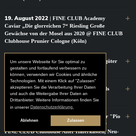
19. August 2022
| FINE CLUB Academy
Caviar „Die glorreichen 7“ Riesling Große
Gewächse von der Mosel aus 2020 @ FINE CLUB
Clubhouse Prunier Cologne (Köln)
29. Juli 2022
| Weinbergwanderung Weingüter
Um unsere Webseite für Sie optimal zu
gestalten und fortlaufend verbessern zu
Geheimrat J. Wegeler
können, verwenden wir Cookies und ähnliche
Technologien. Mit einem Klick auf "Zulassen"
akzeptieren Sie die Verarbeitung Ihrer Daten
26. bis 27. Juli 2022
| FINE CLUB Travels
und auch die Weitergabe Ihrer Daten an
Frankreich Champagne Kurztrip
Drittanbieter. Weitere Informationen finden Sie
in unserer
Datenschutzerklärung.
22. Juli 2022
| FINE CLUB Private Dinner "Pio
Ablehnen
Zulassen
Cesare" mit Tochter Frederica Pio Boffa @
FINE CLUB Clubhouse Alter Haferkasten, Neu-