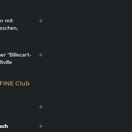
r mit
sschen,
r “Billecart-
ville
 FINE Club
nach