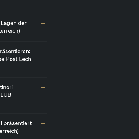
 Lagen der
erreich)
räsentieren:
se Post Lech
inori
 CLUB
i präsentiert
erreich)