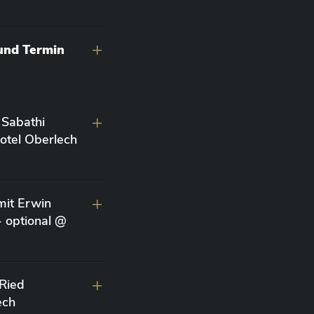
 und Termin
 Sabathi
otel Oberlech
it Erwin
- optional @
 Ried
ech