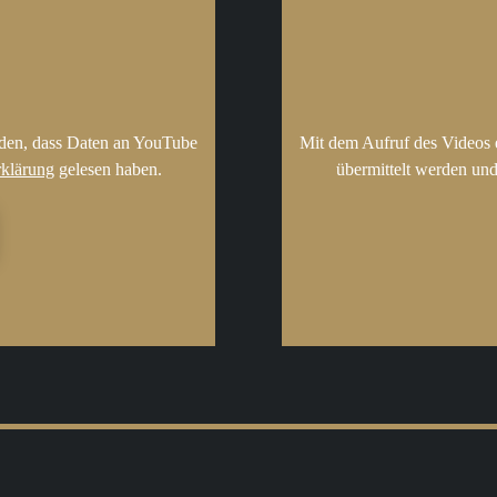
nden, dass Daten an YouTube
Mit dem Aufruf des Videos 
rklärung
gelesen haben.
übermittelt werden und