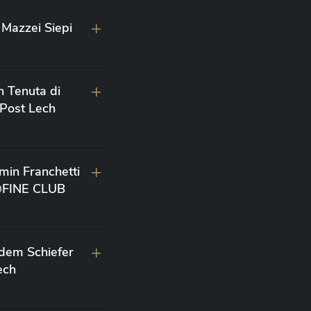
Mazzei Siepi
n Tenuta di
 Post Lech
min Franchetti
 @FINE CLUB
 dem Schiefer
ech