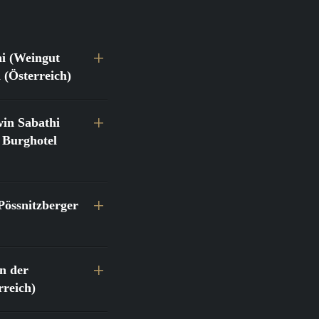
hi (Weingut
 (Österreich)
in Sabathi
 Burghotel
Pössnitzberger
n der
reich)