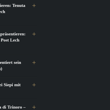
ieren: Tenuta
ech
präsentieren:
 Post Lech
ntiert sein
h)
 Siepi mit
a di Trinoro –