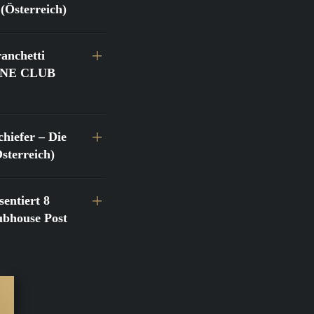
(Österreich)
anchetti
@FINE CLUB
hiefer – Die
terreich)
entiert 8
bhouse Post