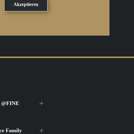
ei @FINE
ace Family