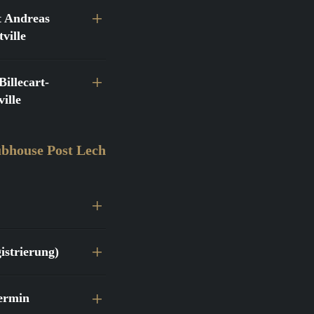
 Andreas
ville
llecart-
ille
bhouse Post Lech
istrierung)
ermin