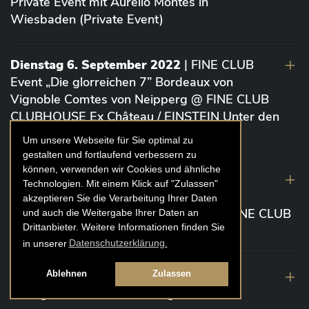
Private Event mit Aurelio Montes in
Wiesbaden (Private Event)
Dienstag 6. September 2022
| FINE CLUB
Event „Die glorreichen 7” Bordeaux von
Vignoble Comtes von Neipperg @ FINE CLUB
CLUBHOUSE Ex Château / EINSTEIN Unter den
Linden (Berlin)
Um unsere Webseite für Sie optimal zu
gestalten und fortlaufend verbessern zu
können, verwenden wir Cookies und ähnliche
19. August 2022
| FINE CLUB Academy
Technologien. Mit einem Klick auf "Zulassen"
Caviar „Die glorreichen 7“ Riesling Große
akzeptieren Sie die Verarbeitung Ihrer Daten
Gewächse von der Mosel aus 2020 @ FINE CLUB
und auch die Weitergabe Ihrer Daten an
Drittanbieter. Weitere Informationen finden Sie
Clubhouse Prunier Cologne (Köln)
in unserer
Datenschutzerklärung.
29. Juli 2022
| Weinbergwanderung
Ablehnen
Zulassen
Weingüter Geheimrat J. Wegeler