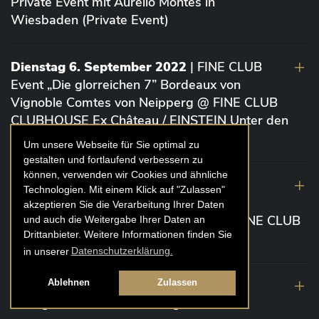
Private Event mit Aurelio Montes in
Wiesbaden (Private Event)
Dienstag 6. September 2022
| FINE CLUB
Event „Die glorreichen 7” Bordeaux von
Vignoble Comtes von Neipperg @ FINE CLUB
CLUBHOUSE Ex Château / EINSTEIN Unter den
Linden (Berlin)
Um unsere Webseite für Sie optimal zu
gestalten und fortlaufend verbessern zu
können, verwenden wir Cookies und ähnliche
19. August 2022
| FINE CLUB Academy
Technologien. Mit einem Klick auf "Zulassen"
Caviar „Die glorreichen 7“ Riesling Große
akzeptieren Sie die Verarbeitung Ihrer Daten
Gewächse von der Mosel aus 2020 @ FINE CLUB
und auch die Weitergabe Ihrer Daten an
Drittanbieter. Weitere Informationen finden Sie
Clubhouse Prunier Cologne (Köln)
in unserer
Datenschutzerklärung.
29. Juli 2022
| Weinbergwanderung
Ablehnen
Zulassen
Weingüter Geheimrat J. Wegeler