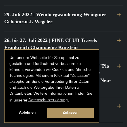
29. Juli 2022
| Weinbergwanderung Weingüter
Geheimrat J. Wegeler
26. bis 27. Juli 2022
| FINE CLUB Travels
Frankreich Champagne Kurztrip
Um unsere Webseite für Sie optimal zu
gestalten und fortlaufend verbessern zu
22. Juli 2022
| FINE CLUB Private Dinner "Pio
können, verwenden wir Cookies und ähnliche
Cesare" mit Tochter Frederica Pio Boffa @
Technologien. Mit einem Klick auf "Zulassen"
FINE CLUB Clubhouse Alter Haferkasten, Neu-
akzeptieren Sie die Verarbeitung Ihrer Daten
Isenburg
und auch die Weitergabe Ihrer Daten an
Drittanbieter. Weitere Informationen finden Sie
in unserer
Datenschutzerklärung.
21. bis 22. Juli 2022
| FINE CLUB Travels
Frankreich Burgund Kurztrip
Ablehnen
Zulassen