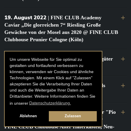
19. August 2022
| FINE CLUB Academy
Caviar „Die glorreichen 7“ Riesling Große
Gewächse von der Mosel aus 2020 @ FINE CLUB
Clubhouse Prunier Cologne (Köln)
29. Juli 2022
| Weinbergwanderung Weingüter
Um unsere Webseite für Sie optimal zu
gestalten und fortlaufend verbessern zu
Geheimrat J. Wegeler
können, verwenden wir Cookies und ähnliche
Technologien. Mit einem Klick auf "Zulassen"
akzeptieren Sie die Verarbeitung Ihrer Daten
26. bis 27. Juli 2022
| FINE CLUB Travels
und auch die Weitergabe Ihrer Daten an
Frankreich Champagne Kurztrip
Drittanbieter. Weitere Informationen finden Sie
in unserer
Datenschutzerklärung.
22. Juli 2022
| FINE CLUB Private Dinner "Pio
Ablehnen
Zulassen
Cesare" mit Tochter Frederica Pio Boffa @
FINE CLUB Clubhouse Alter Haferkasten, Neu-