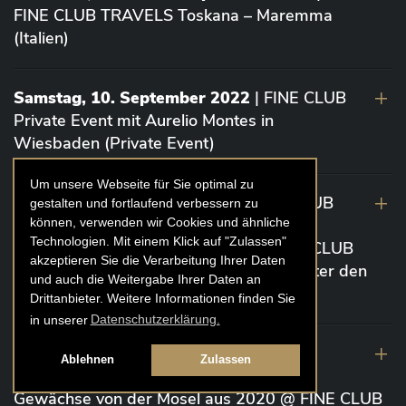
FINE CLUB TRAVELS Toskana – Maremma
(Italien)
Samstag, 10. September 2022
| FINE CLUB
Private Event mit Aurelio Montes in
Wiesbaden (Private Event)
Um unsere Webseite für Sie optimal zu
Dienstag 6. September 2022
| FINE CLUB
gestalten und fortlaufend verbessern zu
können, verwenden wir Cookies und ähnliche
Event „Die glorreichen 7” Bordeaux von
Technologien. Mit einem Klick auf "Zulassen"
Vignoble Comtes von Neipperg @ FINE CLUB
akzeptieren Sie die Verarbeitung Ihrer Daten
CLUBHOUSE Ex Château / EINSTEIN Unter den
und auch die Weitergabe Ihrer Daten an
Linden (Berlin)
Drittanbieter. Weitere Informationen finden Sie
in unserer
Datenschutzerklärung.
19. August 2022
| FINE CLUB Academy
Ablehnen
Zulassen
Caviar „Die glorreichen 7“ Riesling Große
Gewächse von der Mosel aus 2020 @ FINE CLUB