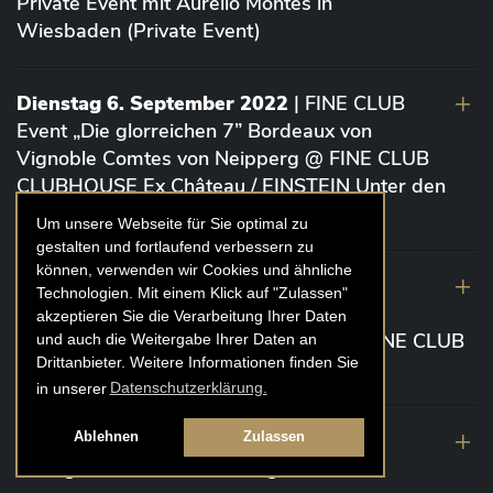
Private Event mit Aurelio Montes in
Wiesbaden (Private Event)
Dienstag 6. September 2022
| FINE CLUB
Event „Die glorreichen 7” Bordeaux von
Vignoble Comtes von Neipperg @ FINE CLUB
CLUBHOUSE Ex Château / EINSTEIN Unter den
Linden (Berlin)
Um unsere Webseite für Sie optimal zu
gestalten und fortlaufend verbessern zu
können, verwenden wir Cookies und ähnliche
19. August 2022
| FINE CLUB Academy
Technologien. Mit einem Klick auf "Zulassen"
Caviar „Die glorreichen 7“ Riesling Große
akzeptieren Sie die Verarbeitung Ihrer Daten
Gewächse von der Mosel aus 2020 @ FINE CLUB
und auch die Weitergabe Ihrer Daten an
Drittanbieter. Weitere Informationen finden Sie
Clubhouse Prunier Cologne (Köln)
in unserer
Datenschutzerklärung.
29. Juli 2022
| Weinbergwanderung
Ablehnen
Zulassen
Weingüter Geheimrat J. Wegeler